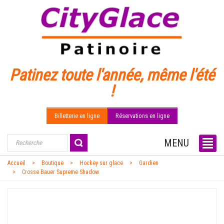
Patinez toute l'année, même l'été
!
Billetterie en ligne
Réservations en ligne
MENU
Accueil
Boutique
Hockey sur glace
Gardien
Crosse Bauer Supreme Shadow