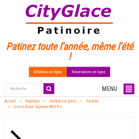
Patinez toute l'année, même l'été
!
Billetterie en ligne
Réservations en ligne
MENU
Accueil
Boutique
Hockey sur glace
Gardien
Crosse Bauer Supreme M50 Pro