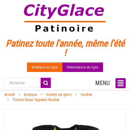
Patinez toute l'année, même l'été
!
Billetterie en ligne
Réservations en ligne
MENU
Accueil
Boutique
Hockey sur glace
Gardien
Plastron Bauer Supreme Shadow