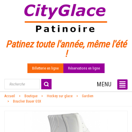
Patinez toute l'année, même l'été
!
Billetterie en ligne
Réservations en ligne
MENU
Accueil
Boutique
Hockey sur glace
Gardien
Bouclier Bauer GSX