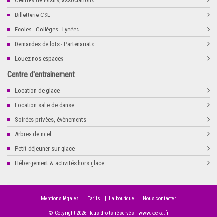
Centres de loisirs, associations...
Billetterie CSE
Ecoles - Collèges - Lycées
Demandes de lots - Partenariats
Louez nos espaces
Centre d'entrainement
Location de glace
Location salle de danse
Soirées privées, évènements
Arbres de noël
Petit déjeuner sur glace
Hébergement & activités hors glace
Mentions légales
|
Tarifs
|
La boutique
|
Nous contacter
© Copyright
2026
. Tous droits réservés -
www.kocka.fr