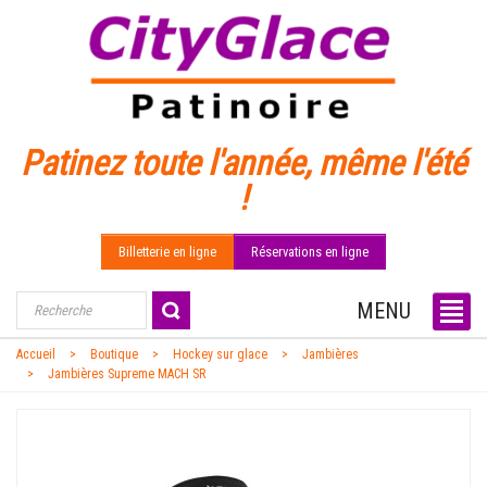
Patinez toute l'année, même l'été
!
Billetterie en ligne
Réservations en ligne
MENU
Accueil
Boutique
Hockey sur glace
Jambières
Jambières Supreme MACH SR