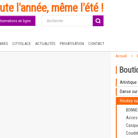
ute l'année, même l'été !
éservations en ligne
IRES
CITYGLACE
ACTUALITÉS
PRIVATISATION
CONTACT
Accueil
Bouti
Artistique
Danse sur
Hockey su
BONNE
Acces
Casqu
Coudiè