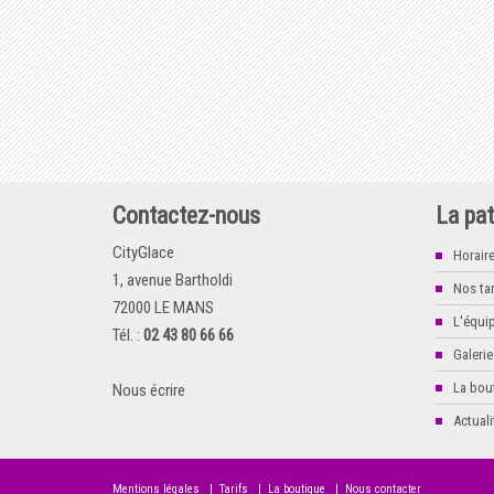
Contactez-nous
La pat
CityGlace
Horair
1, avenue Bartholdi
Nos tar
72000 LE MANS
L'équi
Tél. :
02 43 80 66 66
Galerie
La bou
Nous écrire
Actuali
Mentions légales
|
Tarifs
|
La boutique
|
Nous contacter