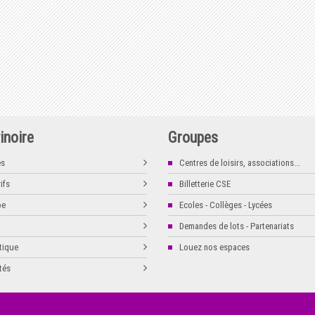
inoire
Groupes
es
Centres de loisirs, associations...
ifs
Billetterie CSE
pe
Ecoles - Collèges - Lycées
Demandes de lots - Partenariats
tique
Louez nos espaces
tés