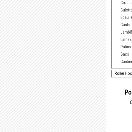
Cross
Culott
Epauli
Gants
Jambi
Lames
Patins
Sacs
Gardie
Roller Ho
Po
C