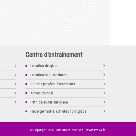
Centre d'entrainement
Location de glace
Location salle de danse
Soirées privées, évènements
Arbres de noël
Petit déjeuner sur glace
Hébergement & activités hors glace
© Copyright
2026
. Tous droits réservés -
www.kocka.fr