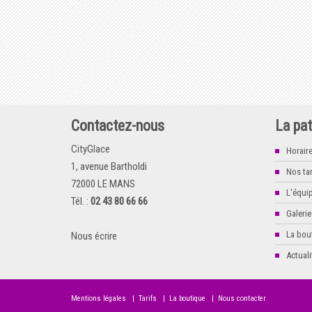
Contactez-nous
La pat
CityGlace
Horair
1, avenue Bartholdi
Nos tar
72000 LE MANS
L'équi
Tél. :
02 43 80 66 66
Galerie
La bou
Nous écrire
Actuali
Mentions légales
|
Tarifs
|
La boutique
|
Nous contacter