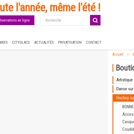
ute l'année, même l'été !
éservations en ligne
IRES
CITYGLACE
ACTUALITÉS
PRIVATISATION
CONTACT
Accueil
Bouti
Artistique
Danse sur
Hockey su
BONNE
Acces
Casqu
Coudiè