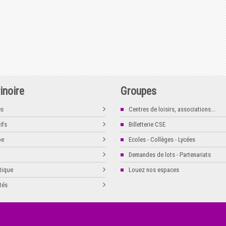
inoire
Groupes
es
Centres de loisirs, associations...
ifs
Billetterie CSE
pe
Ecoles - Collèges - Lycées
Demandes de lots - Partenariats
tique
Louez nos espaces
tés