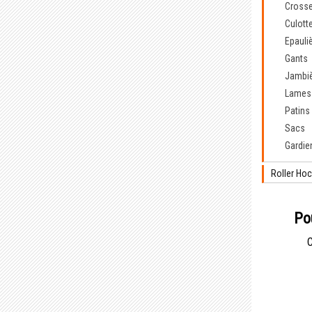
Cross
Culott
Epauli
Gants
Jambi
Lames
Patins
Sacs
Gardie
Roller Ho
Po
C