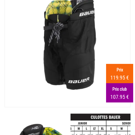
Prix
119.95 €
Prix club
107.95 €