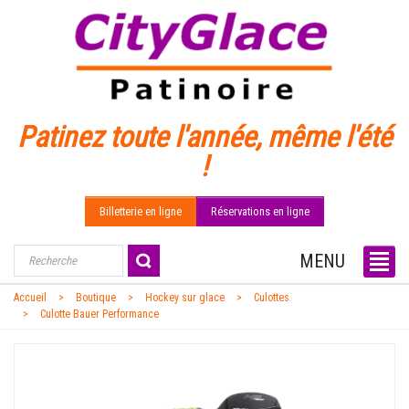
Patinez toute l'année, même l'été
!
Billetterie en ligne
Réservations en ligne
MENU
Accueil
Boutique
Hockey sur glace
Culottes
Culotte Bauer Performance