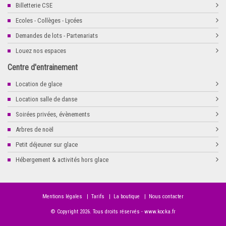
Billetterie CSE
Ecoles - Collèges - Lycées
Demandes de lots - Partenariats
Louez nos espaces
Centre d'entrainement
Location de glace
Location salle de danse
Soirées privées, évènements
Arbres de noël
Petit déjeuner sur glace
Hébergement & activités hors glace
Mentions légales
|
Tarifs
|
La boutique
|
Nous contacter
© Copyright
2026
. Tous droits réservés -
www.kocka.fr