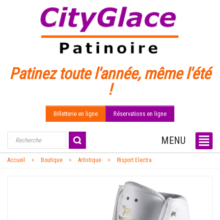
Patinez toute l'année, même l'été
!
Billetterie en ligne
Réservations en ligne
MENU
Accueil
Boutique
Artistique
Risport Electra