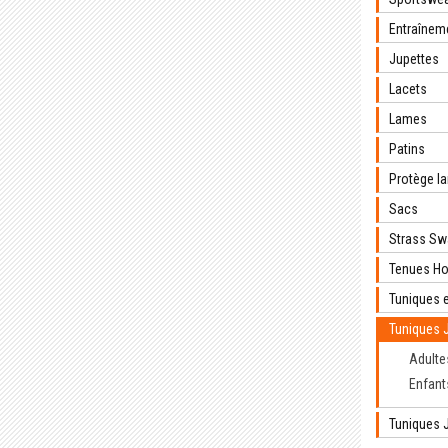
Entraînem
Jupettes
Lacets
Lames
Patins
Protège l
Sacs
Strass Sw
Tenues 
Tuniques 
Tuniques J
Adulte
Enfant
Tuniques J