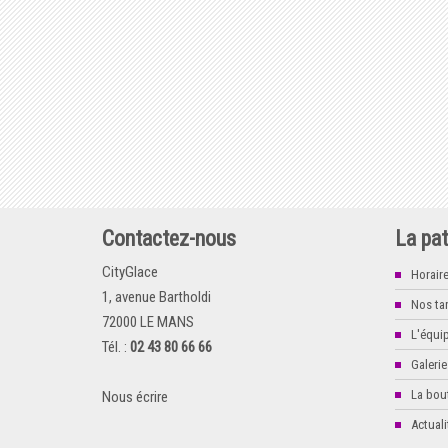
Contactez-nous
La pat
CityGlace
Horair
1, avenue Bartholdi
Nos tar
72000 LE MANS
L'équi
Tél. :
02 43 80 66 66
Galerie
La bou
Nous écrire
Actuali