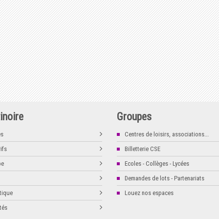
inoire
Groupes
es
Centres de loisirs, associations...
ifs
Billetterie CSE
pe
Ecoles - Collèges - Lycées
Demandes de lots - Partenariats
tique
Louez nos espaces
tés