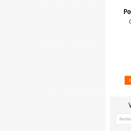
Po
C
E