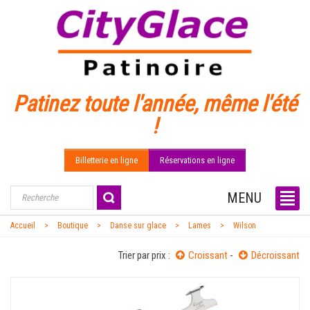
Patinez toute l'année, même l'été
!
Billetterie en ligne
Réservations en ligne
MENU
Accueil
Boutique
Danse sur glace
Lames
Wilson
Trier par prix :
Croissant
-
Décroissant